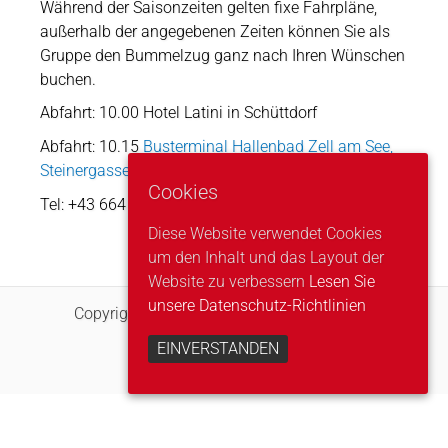
Während der Saisonzeiten gelten fixe Fahrpläne,
außerhalb der angegebenen Zeiten können Sie als
Gruppe den Bummelzug ganz nach Ihren Wünschen
buchen.
Abfahrt: 10.00 Hotel Latini in Schüttdorf
Abfahrt: 10.15
Busterminal Hallenbad Zell am See,
Steinergasse 3-5
Cookies
Tel: +43 664 13 41 906
Diese Website verwendet Cookies
um den Inhalt und das Layout der
Website zu verbessern
Lesen Sie
unsere Datenschutz-Richtlinien
Copyright © 2026 Bummelzug Zell am See
Impressum
EINVERSTANDEN
Datenschutzerklärung